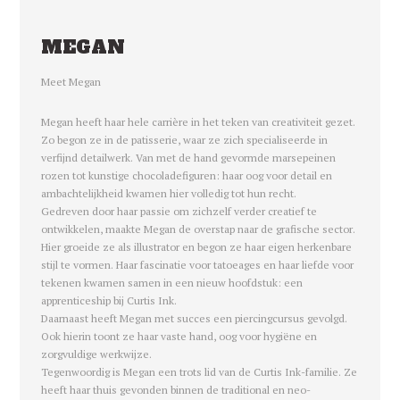
MEGAN
Meet Megan
Megan heeft haar hele carrière in het teken van creativiteit gezet.
Zo begon ze in de patisserie, waar ze zich specialiseerde in
verfijnd detailwerk. Van met de hand gevormde marsepeinen
rozen tot kunstige chocoladefiguren: haar oog voor detail en
ambachtelijkheid kwamen hier volledig tot hun recht.
Gedreven door haar passie om zichzelf verder creatief te
ontwikkelen, maakte Megan de overstap naar de grafische sector.
Hier groeide ze als illustrator en begon ze haar eigen herkenbare
stijl te vormen. Haar fascinatie voor tatoeages en haar liefde voor
tekenen kwamen samen in een nieuw hoofdstuk: een
apprenticeship bij Curtis Ink.
Daarnaast heeft Megan met succes een piercingcursus gevolgd.
Ook hierin toont ze haar vaste hand, oog voor hygiëne en
zorgvuldige werkwijze.
Tegenwoordig is Megan een trots lid van de Curtis Ink-familie. Ze
heeft haar thuis gevonden binnen de traditional en neo-