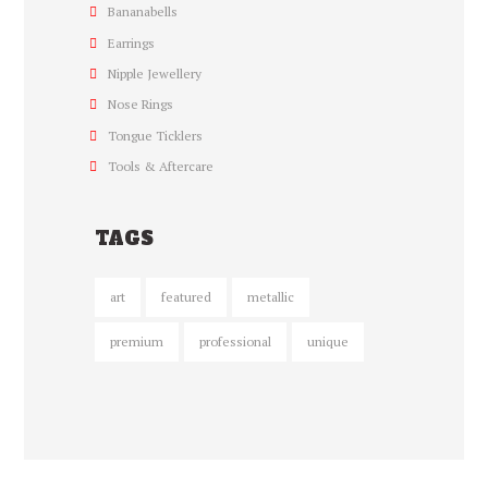
Bananabells
Earrings
Nipple Jewellery
Nose Rings
Tongue Ticklers
Tools & Aftercare
TAGS
art
featured
metallic
premium
professional
unique