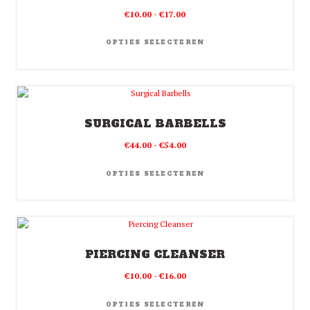
Prijsklasse:
€
10.00
-
€
17.00
€10.00
Dit
tot
product
OPTIES SELECTEREN
€17.00
heeft
meerdere
variaties.
Deze
optie
SURGICAL BARBELLS
kan
gekozen
Prijsklasse:
€
44.00
-
€
54.00
worden
€44.00
Dit
op
tot
product
OPTIES SELECTEREN
de
€54.00
heeft
productpagina
meerdere
variaties.
Deze
optie
PIERCING CLEANSER
kan
gekozen
Prijsklasse:
€
10.00
-
€
16.00
worden
€10.00
Dit
op
tot
product
OPTIES SELECTEREN
de