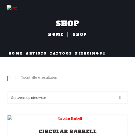
SHOP
HOME
SHOP
HOME
ARTISTS
TATTOOS
PIERCINGS
NAZORG
Gesorteerd
Toont alle 6 resultaten
op
nieuwste
CIRCULAR BARBELL