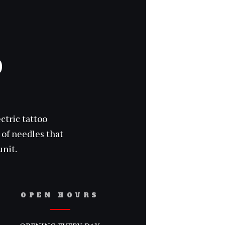
O
tric tattoo
 of needles that
unit.
OPEN HOURS