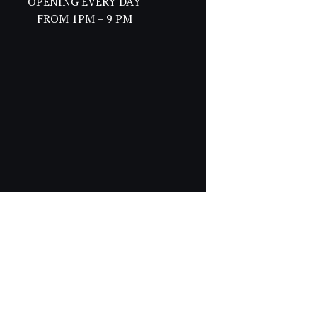
OPENING EVERY DAY
FROM 1PM – 9 PM