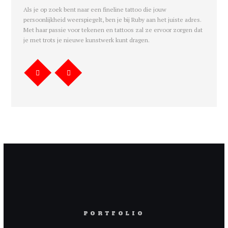
Als je op zoek bent naar een fineline tattoo die jouw
persoonlijkheid weerspiegelt, ben je bij Ruby aan het juiste adres.
Met haar passie voor tekenen en tattoos zal ze ervoor zorgen dat
je met trots je nieuwe kunstwerk kunt dragen.
PORTFOLIO