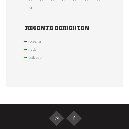
31
RECENTE BERICHTEN
forearm
neck
buik geo