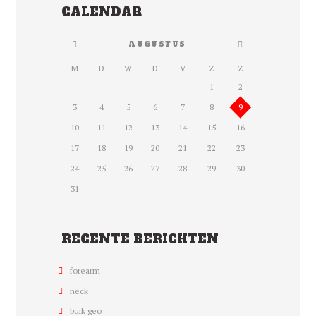
CALENDAR
AUGUSTUS
M
D
W
D
V
Z
Z
1
2
3
4
5
6
7
8
9
10
11
12
13
14
15
16
17
18
19
20
21
22
23
24
25
26
27
28
29
30
31
RECENTE BERICHTEN
forearm
neck
buik geo