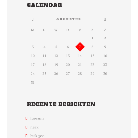
CALENDAR
AUGUSTUS
M
D
W
D
V
Z
Z
1
2
3
4
5
6
7
8
9
10
11
12
13
14
15
16
17
18
19
20
21
22
23
24
25
26
27
28
29
30
31
RECENTE BERICHTEN
forearm
neck
buik geo