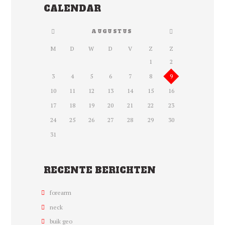
CALENDAR
AUGUSTUS
M
D
W
D
V
Z
Z
1
2
3
4
5
6
7
8
9
10
11
12
13
14
15
16
17
18
19
20
21
22
23
24
25
26
27
28
29
30
31
RECENTE BERICHTEN
forearm
neck
buik geo