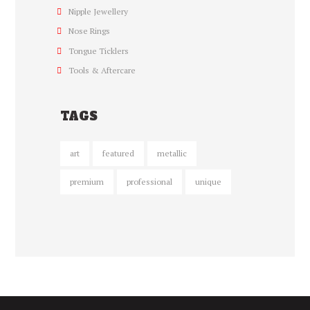
Nipple Jewellery
Nose Rings
Tongue Ticklers
Tools & Aftercare
TAGS
art
featured
metallic
premium
professional
unique