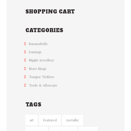
productpagina
SHOPPING CART
CATEGORIES
Bananabells
Earrings
Nipple Jewellery
Nose Rings
Tongue Ticklers
Tools & Aftercare
TAGS
art
featured
metallic