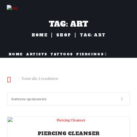
TAG: ART
HOME
SHOP
TAG: ART
HOME
ARTISTS
TATTOOS
PIERCINGS
NAZORG
Gesorteerd
Toont alle 2 resultaten
op
nieuwste
PIERCING CLEANSER