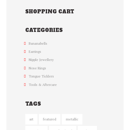
productpagina
SHOPPING CART
CATEGORIES
Bananabells
Earrings
Nipple Jewellery
Nose Rings
Tongue Ticklers
Tools & Aftercare
TAGS
art
featured
metallic