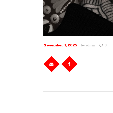
by
admin
0
November 1, 2025