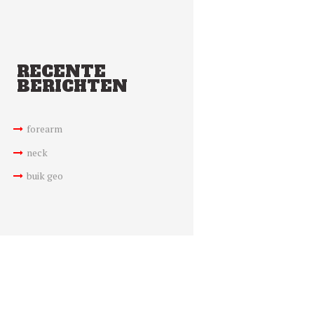
RECENTE
BERICHTEN
forearm
neck
buik geo