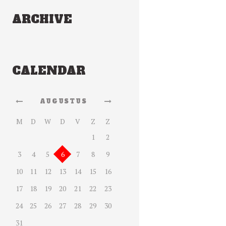
ARCHIVE
CALENDAR
AUGUSTUS
M
D
W
D
V
Z
Z
1
2
3
4
5
6
7
8
9
10
11
12
13
14
15
16
17
18
19
20
21
22
23
24
25
26
27
28
29
30
31