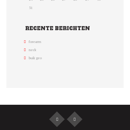
31
RECENTE BERICHTEN
forearm
neck
buik geo