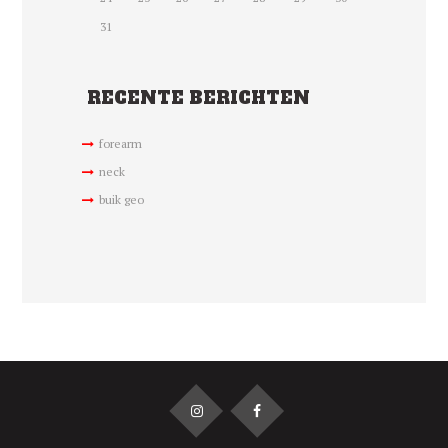
31
RECENTE BERICHTEN
forearm
neck
buik geo