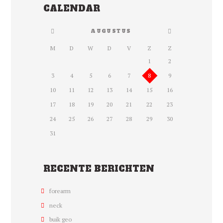
CALENDAR
AUGUSTUS
M
D
W
D
V
Z
Z
1
2
3
4
5
6
7
8
9
10
11
12
13
14
15
16
17
18
19
20
21
22
23
24
25
26
27
28
29
30
31
RECENTE BERICHTEN
forearm
neck
buik geo